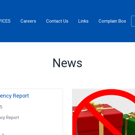
VICES
Careers
Contact Us
Links
Complain Box
News
ency Report
25
cy Report
e