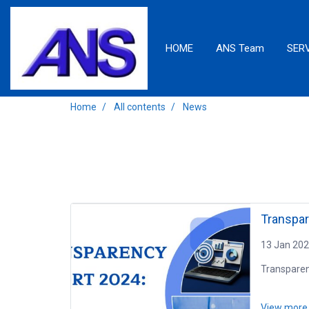
HOME
ANS Team
SER
Home
All contents
News
Transpar
13 Jan 20
Transparen
View mor