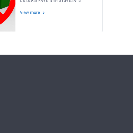
มั่นในหลักธรรมาภิบาล เสริมสร้าง
วัฒนธรรมองค์กรแห่งคุณธรรมและโปร่งใส
จึงขอความร่วมมือท่านงดเว้นการมอบของ
View more
ขวัญ หรือประโยชน์อื่นใดแก่บุคลากรของ
ANS ในทุกเทศกาล บริษัท เอเอ็นเอส ออดิท
จำกัด ขอขอบพระคุณและน้อมรับทุกความ
ปรารถนาดีและไมตรีจิตของท่าน